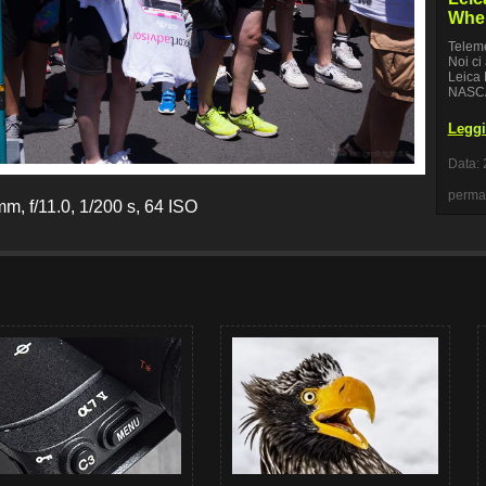
Whel
Teleme
Noi ci
Leica 
NASCA
Leggi 
Data: 
perma
m, f/11.0, 1/200 s, 64 ISO