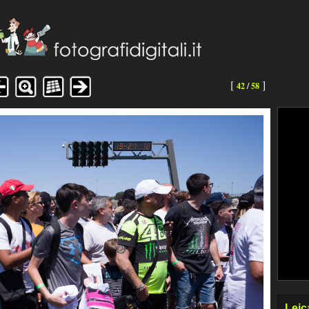
[
]
42
/
58
Leic