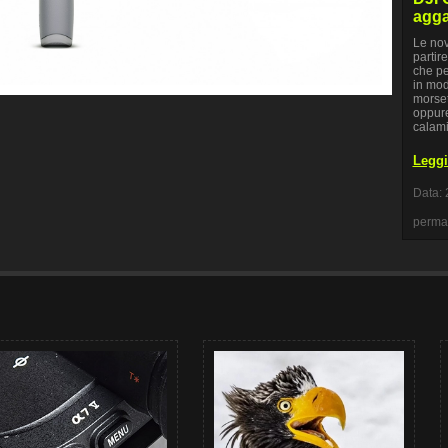
agga
Le nov
partir
che pe
in mod
morset
oppure
calami
Leggi 
Data: 
perma