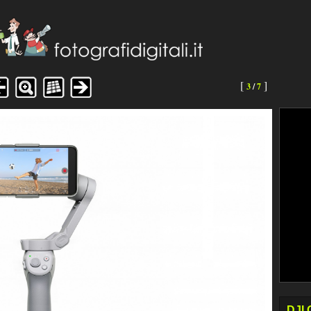
[
]
3
/
7
DJI 