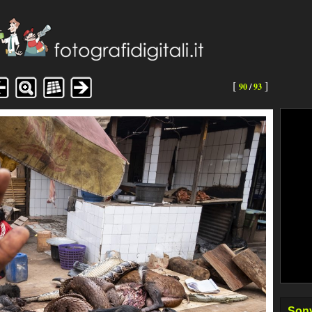
[
]
90
/
93
Sony