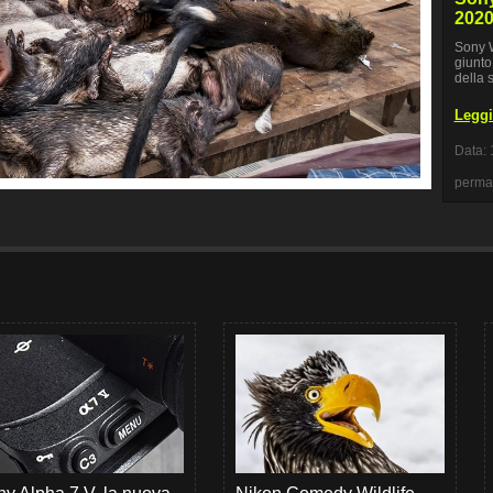
2020:
Sony 
giunto 
della 
Leggi 
Data: 
perma