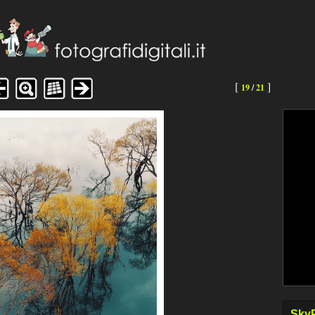
[
]
19
/
21
SkyP