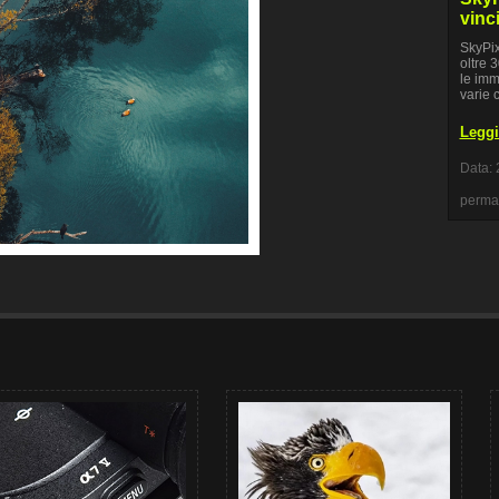
vinci
SkyPix
oltre 3
le imm
varie 
Leggi 
Data: 
perma