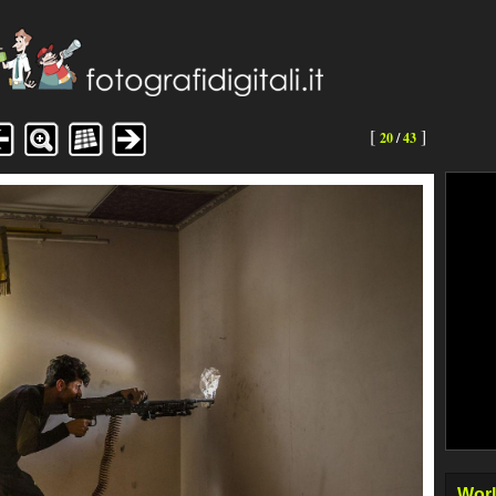
[
]
20
/
43
Worl