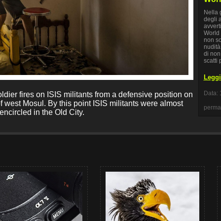
Nella 
degli a
avvert
World 
non so
nudità
di non
scatti 
Leggi 
Data: 
oldier fires on ISIS militants from a defensive position on
f west Mosul. By this point ISIS militants were almost
perma
 encircled in the Old City.