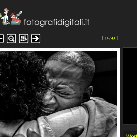
[
]
14
/
43
Worl