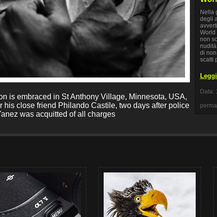
Nella 
degli a
avvert
World 
non so
nudità
di non
scatti 
Leggi 
Data: 
on is embraced in St Anthony Village, Minnesota, USA,
r his close friend Philando Castile, two days after police
perma
Yanez was acquitted of all charges