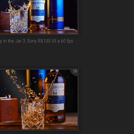
 in the Jar 3: Sony RX100 VII a 60 fps
28