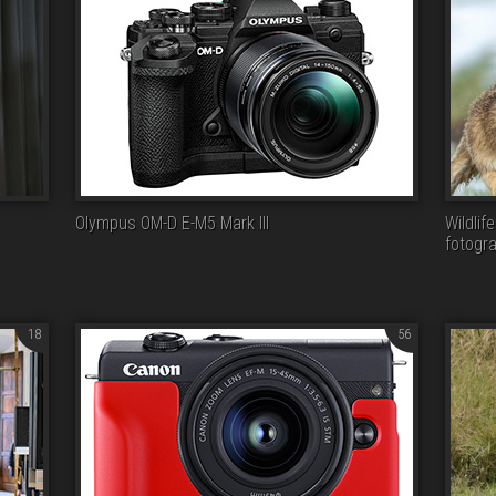
Olympus OM-D E-M5 Mark III
Wildlif
fotograf
18
56