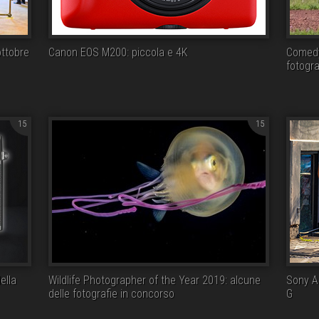
ottobre
Canon EOS M200: piccola e 4K
Comedy
fotogra
15
15
ella
Wildlife Photographer of the Year 2019: alcune
Sony A
delle fotografie in concorso
G