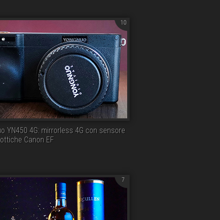
10
o YN450 4G: mirrorless 4G con sensore
ottiche Canon EF
7