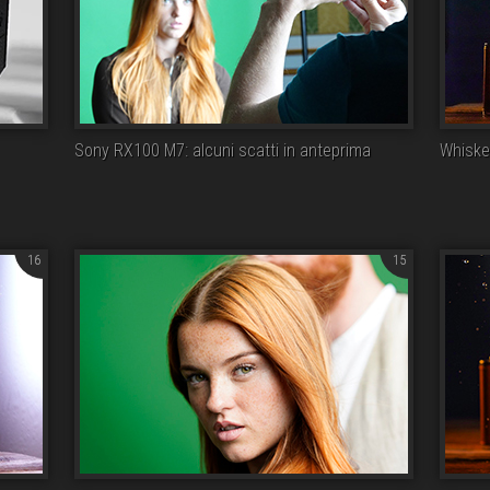
Sony RX100 M7: alcuni scatti in anteprima
Whiskey
16
15