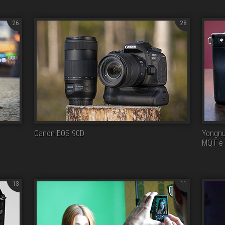
26
28
Canon EOS 90D
Yongnu
MQT e 
13
11