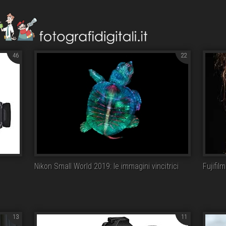
46
22
Nikon Small World 2019: le immagini vincitrici
Fujifil
13
11