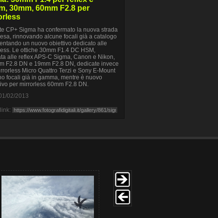
, 30mm, 60mm F2.8 per
orless
e CP+ Sigma ha confermato la nuova strada
resa, rinnovando alcune focali già a catalogo
entando un nuovo obiettivo dedicato alle
less. Le ottiche 30mm F1.4 DC HSM,
ta alle reflex APS-C Sigma, Canon e Nikon,
m F2.8 DN e 19mm F2.8 DN, dedicate invece
irrorless Micro Quattro Terzi e Sony E-Mount
o focali già in gamma, mentre è nuovo
ttivo per mirrorless 60mm F2.8 DN.
01/02/2013
link: