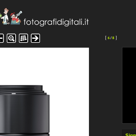
[
]
6
/
8
Sigm