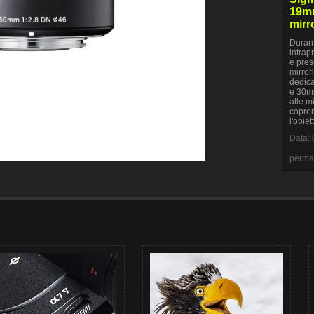
19mm
mirr
Durant
intrap
e pres
mirror
dedica
e 30m
alle m
copron
l'obie
Data: 
perma