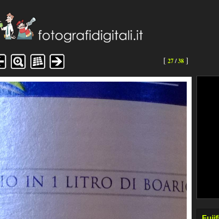
[
]
27
/
38
Fujif