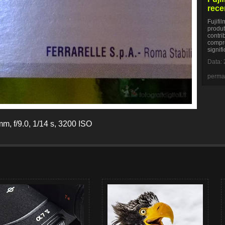
rece
Fujifi
produt
contri
compre
signifi
Data: 
perma
m, f/9.0, 1/14 s, 3200 ISO