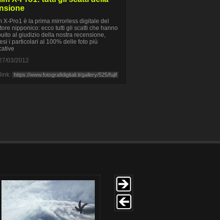
nsione
lm X-Pro1 è la prima mirrorless digitale del
tore nipponico: ecco tutti gli scatti che hanno
buito al giudizio della nostra recensione,
si i particolari al 100% delle foto più
cative
27/03/2012
link: