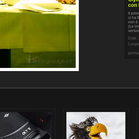
con 
Il pri
ci ha 
non è 
(Le im
versio
Data: 
Luogo
perma