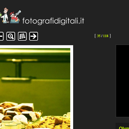
[
]
35
/
118
Olym