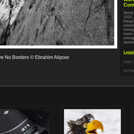
Cont
World 
2025, 
fotogi
selezi
immagi
rivela
emerge
spesso
Leggi 
ave No Borders © Ebrahim Alipoor
Data: 
perma