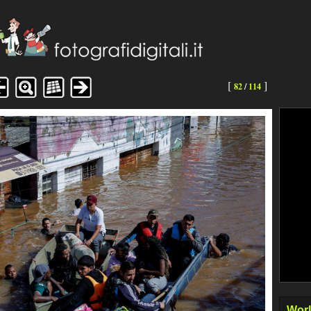
[
]
82
/
114
Worl