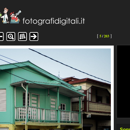
[
]
5
/
203
Sony