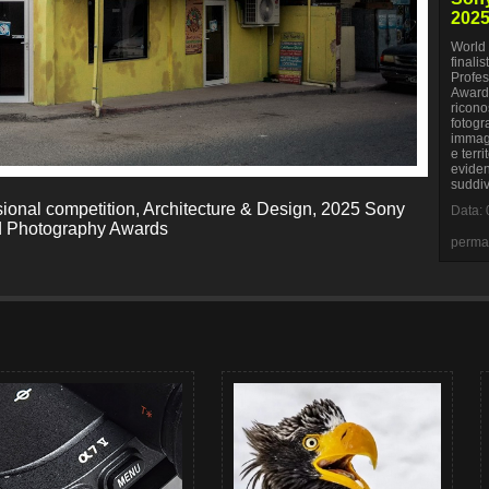
2025
World 
finalis
Profes
Awards
ricono
fotogr
immagi
e terr
eviden
suddiv
ssional competition, Architecture & Design, 2025 Sony
Data: 
 Photography Awards
perma