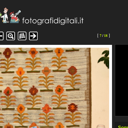
[
]
7
/
18
Sony