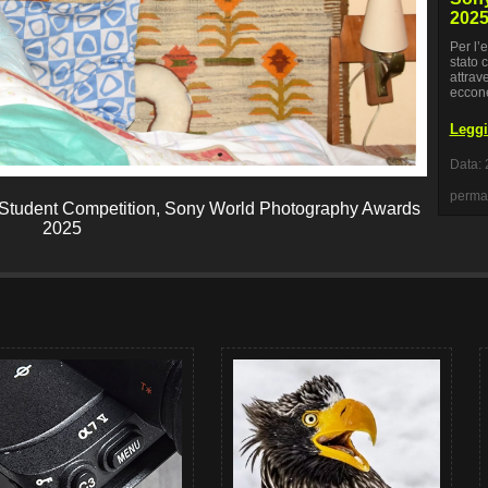
2025
Per l’
stato 
attrav
eccon
Leggi 
Data: 
perma
, Student Competition, Sony World Photography Awards
2025