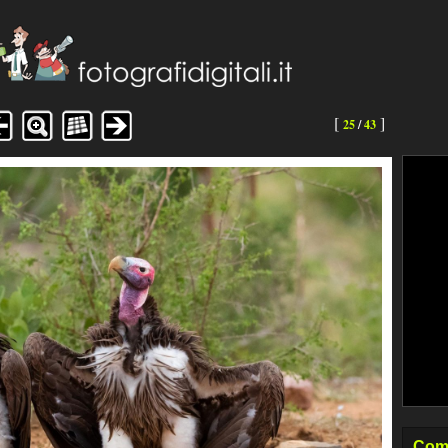
[
]
25
/
43
Come