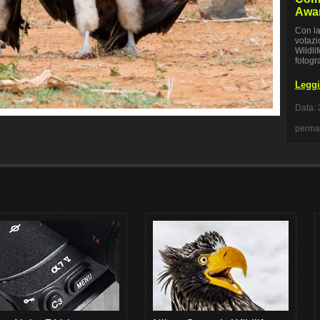
Award
Con la
votazi
Wildli
fotogra
Leggi 
Data: 
perma