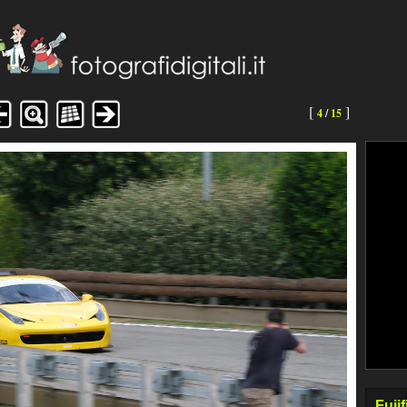
[
]
4
/
15
Fuji