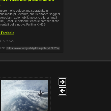
a
sore molto veloce, ma soprattutto un
cus molto più evoluto, che riconosce soggetti
eroplani, automobili, motociclette, animali
ici, uccelli e persone: ecco le caratteristiche
entali della nuova Fujifilm X-H2S
l'articolo
01/07/2022
link: