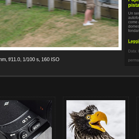
pist
Un sen
autofo
come a
domest
fondam
Leggi 
Data: 
m, f/11.0, 1/100 s, 160 ISO
perma