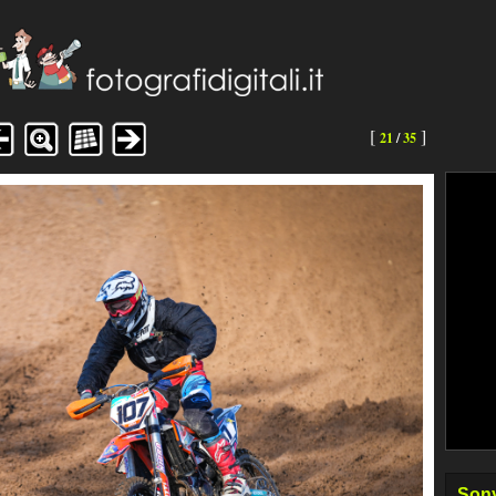
[
]
21
/
35
Sony