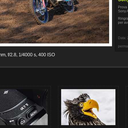
Prova 
Sony 
Ringra
per av
Data: 
perma
m, f/2.8, 1/4000 s, 400 ISO