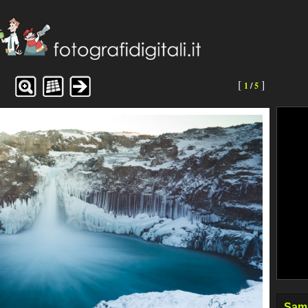
[
]
1
/
5
Samu