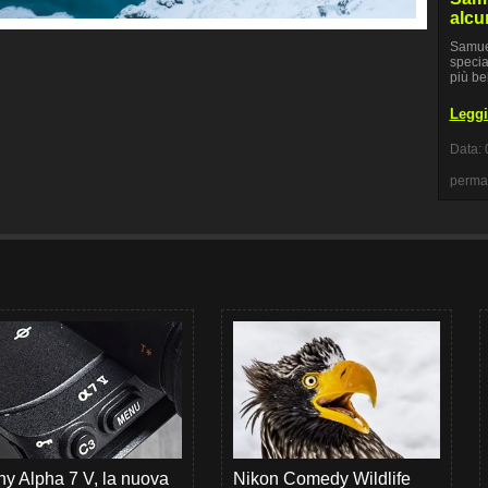
alcun
Samuel
specia
più bel
Leggi 
Data: 
perma
y Alpha 7 V, la nuova
Nikon Comedy Wildlife