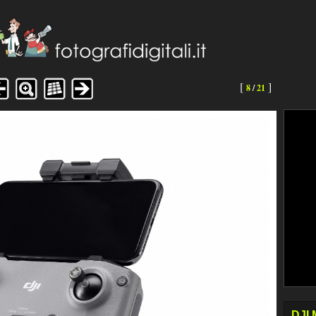
[
]
8
/
21
DJI 