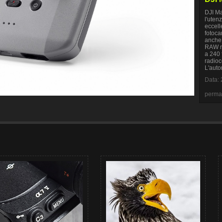
DJI Ma
l'uten
eccell
fotoca
anche 
RAW mo
a 240 
radioc
L'auto
Data: 
perma