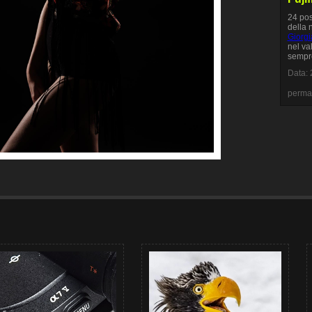
24 pos
della 
Giorg
nel va
sempr
Data: 
perma