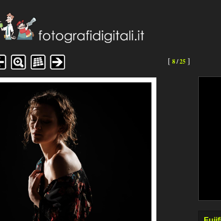
[
]
8
/
25
Fuji