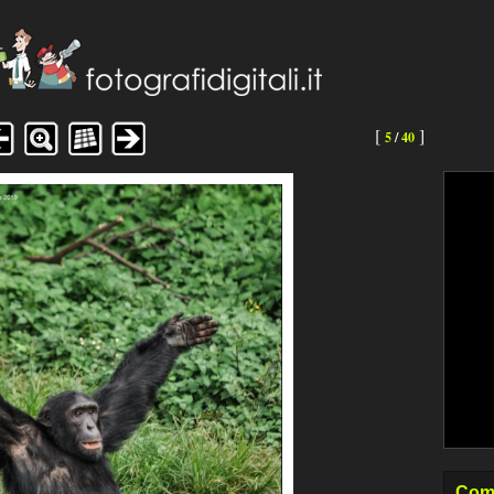
[
]
5
/
40
Come