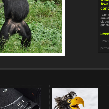
Awar
con
I Come
arrivat
elegge
quest'
Leggi 
Data: 
perma