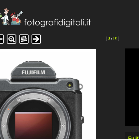
[
]
3
/
15
Fujif