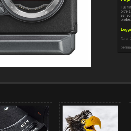
Fujifi
oltre 
sensor
profes
Leggi 
Data: 
perma