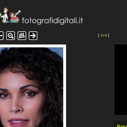
[
]
3
/
4
Pana