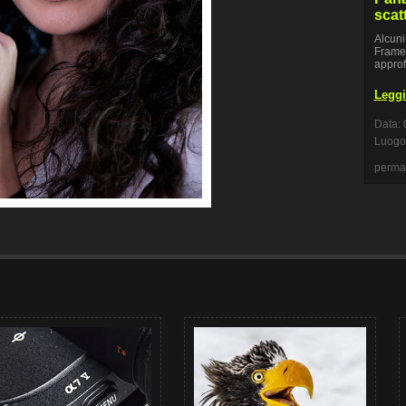
scat
Alcuni
Frame 
approf
Leggi 
Data: 
Luogo:
perma