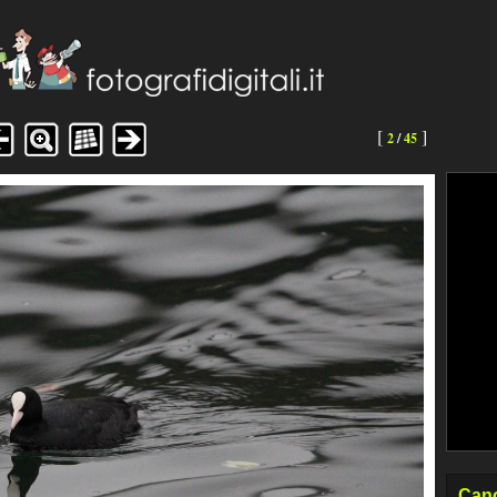
[
]
2
/
45
Cano