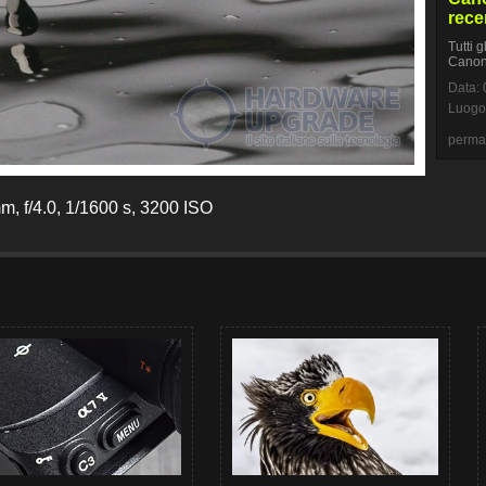
rece
Tutti g
Canon
Data: 
Luogo
perma
, f/4.0, 1/1600 s, 3200 ISO