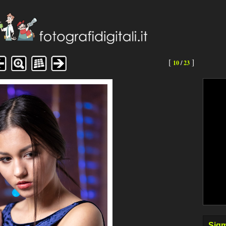
[
]
10
/
23
Sigm