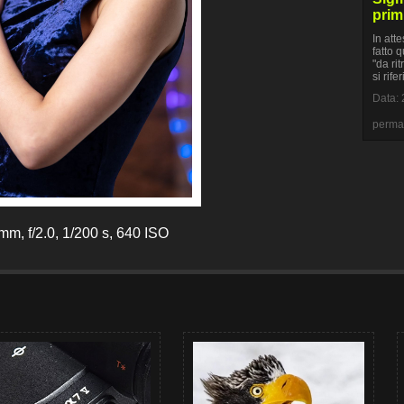
primi
In att
fatto q
"da ri
si rif
Data: 
perma
m, f/2.0, 1/200 s, 640 ISO