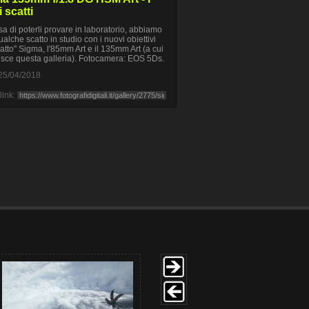
 scatti
esa di poterli provare in laboratorio, abbiamo
ualche scatto in studio con i nuovi obiettivi
tratto" Sigma, l'85mm Art e il 135mm Art (a cui
erisce questa galleria). Fotocamera: EOS 5Ds.
25/04/2018
link: