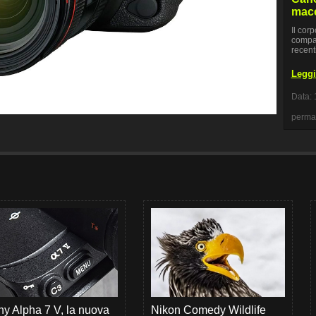
mac
Il cor
compat
recent
Leggi 
Data: 
perma
y Alpha 7 V, la nuova
Nikon Comedy Wildlife