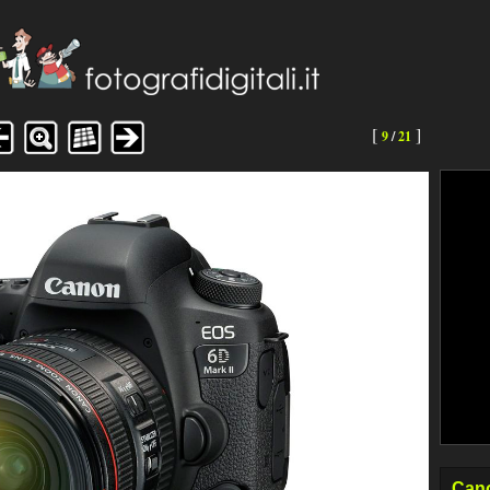
[
]
9
/
21
Cano