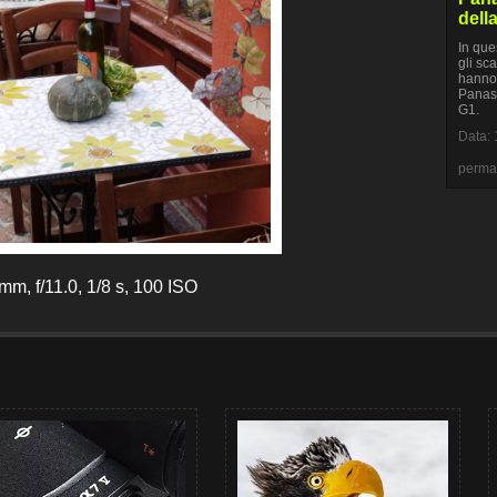
dell
In que
gli sca
hanno 
Panaso
G1.
Data: 
perma
m, f/11.0, 1/8 s, 100 ISO