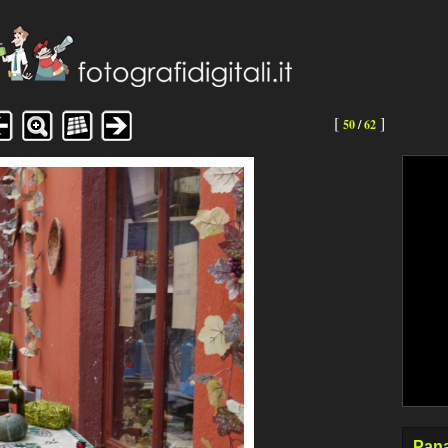
[
]
50
/
62
Pana