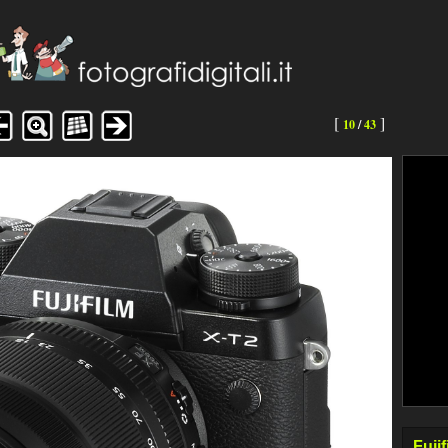
[
]
10
/
43
Fuji