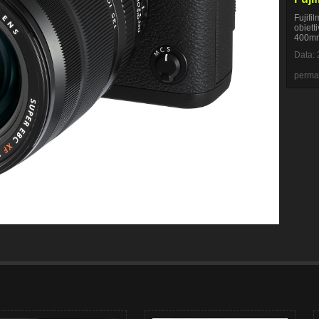
Fujifi
obiett
400m
Data: 
perma