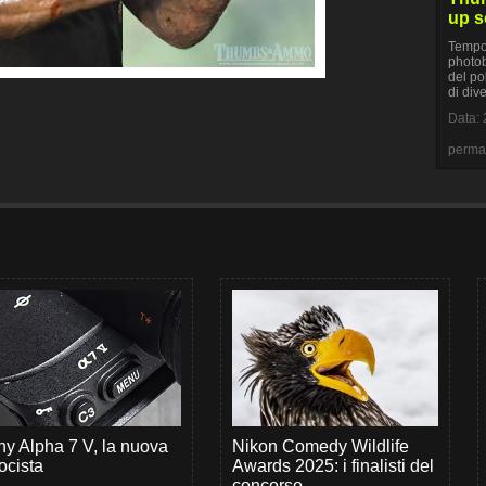
up s
Tempo 
photob
del po
di div
Data: 
perma
y Alpha 7 V, la nuova
Nikon Comedy Wildlife
ocista
Awards 2025: i finalisti del
concorso