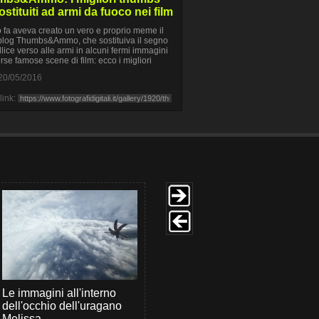
ostituiti ad armi da fuoco nei film
fa aveva creato un vero e proprio meme il
log Thumbs&Ammo, che sostituiva il segno
llice verso alle armi in alcuni fermi immagini
erse famose scene di film: ecco i migliori
20/05/2016
link:
Le immagini all'interno
dell'occhio dell'uragano
Melissa