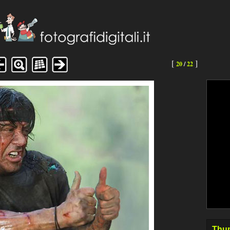
[
]
20
/
22
Thum