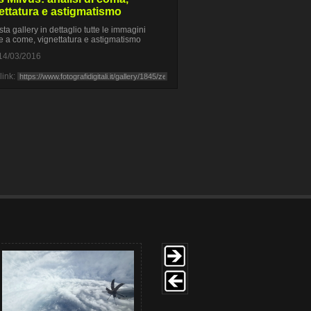
ettatura e astigmatismo
sta gallery in dettaglio tutte le immagini
ve a come, vignettatura e astigmatismo
14/03/2016
link: