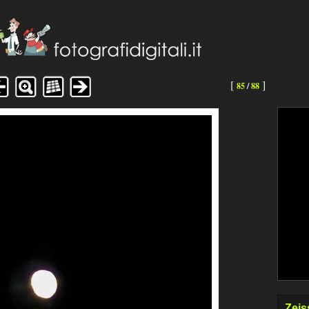
[
]
85
/
88
Zeis