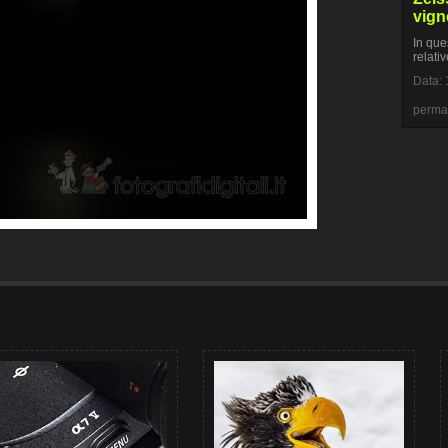
vign
In que
relati
Data: 
perma