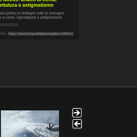
ettatura e astigmatismo
sta gallery in dettaglio tutte le immagini
ve a come, vignettatura e astigmatismo
14/03/2016
link: