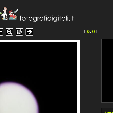
[
]
83
/
88
Zeis