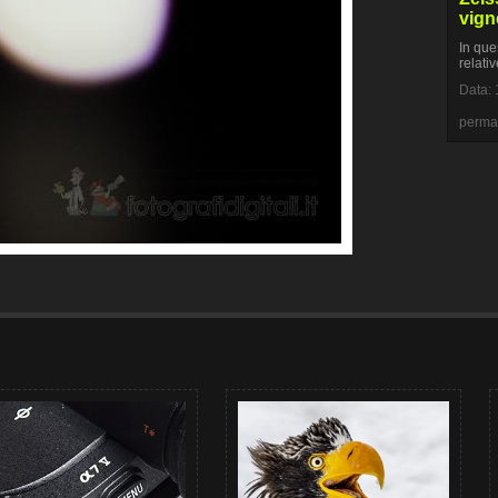
vign
In que
relati
Data: 
perma