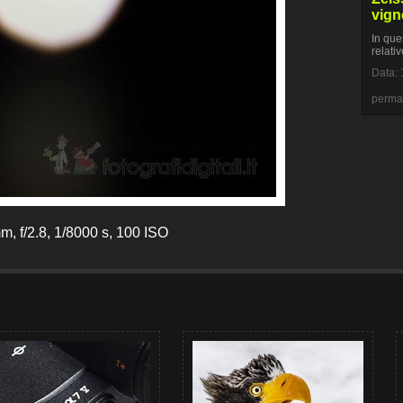
vign
In que
relati
Data: 
perma
, f/2.8, 1/8000 s, 100 ISO