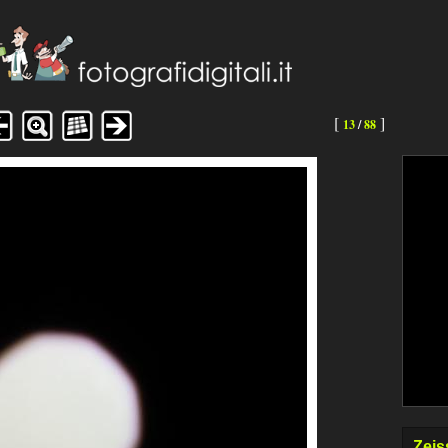
[
]
13
/
88
Zeis