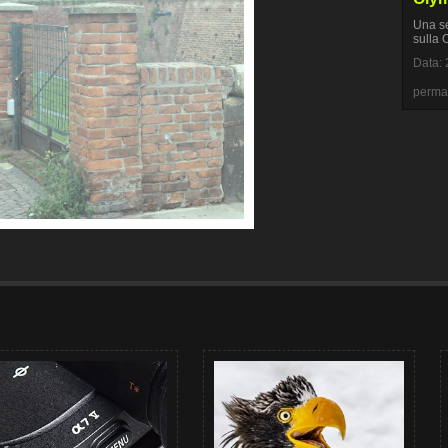
Una sel
sulla
Data: 
perma