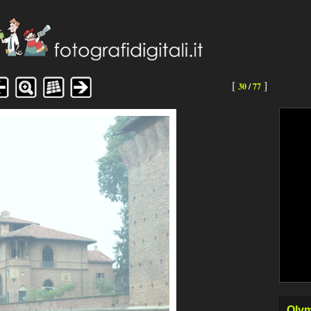
[
]
30
/
77
Olym