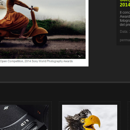
2014
Il con
Awards
fotogra
del pr
Data: 
perma