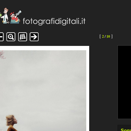
[
]
2
/
10
Sony