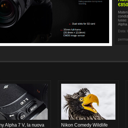
€85
Materi
condiz
lusso:
Alpha
Data: 
perma
y Alpha 7 V, la nuova
Nikon Comedy Wildlife