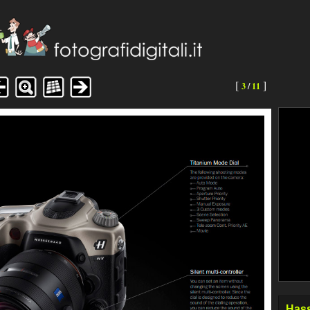
[
]
3
/
11
Hass