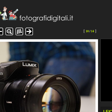
[
]
10
/
14
LEI