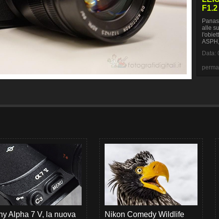
F1.2
Panaso
alle s
l'obi
ASPH, 
Data: 
perma
y Alpha 7 V, la nuova
Nikon Comedy Wildlife