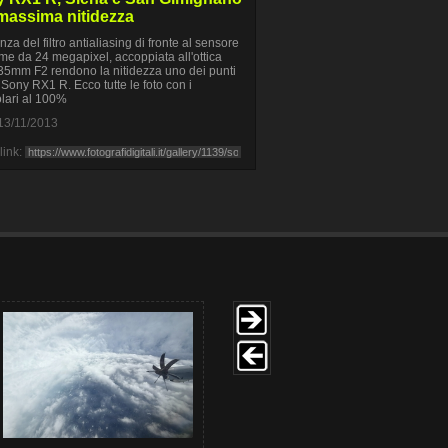
 massima nitidezza
nza del filtro antialiasing di fronte al sensore
rame da 24 megapixel, accoppiata all'ottica
35mm F2 rendono la nitidezza uno dei punti
i Sony RX1 R. Ecco tutte le foto con i
olari al 100%
13/11/2013
link: