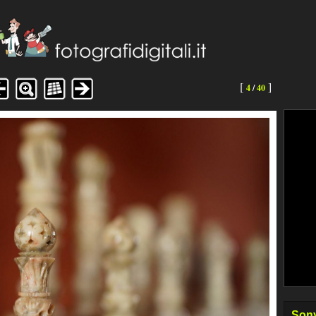
[
]
4
/
40
Sony