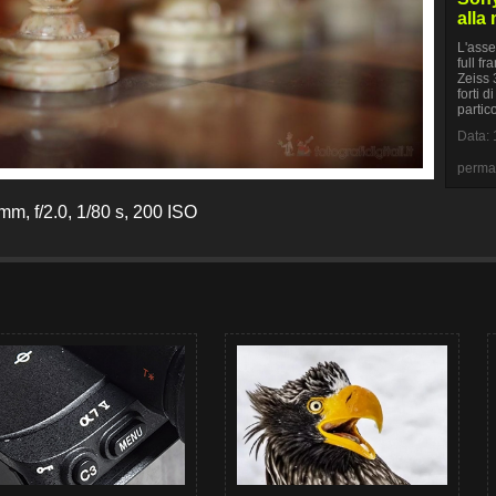
alla
L'asse
full f
Zeiss 
forti d
partic
Data: 
perma
m, f/2.0, 1/80 s, 200 ISO